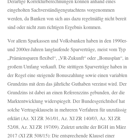
Derartige Korrekturberechnungen können anhand eines
eingeholten Sachverständigengutachtens vorgenommen
werden, da Banken von sich aus dazu regelmäßig nicht bereit
sind oder nicht zum richtigen Ergebnis kommen.
Vor allem Sparkassen und Volksbanken haben in den 1990er-
und 2000er-Jahren langlaufende Sparverträge, meist vom Typ
„Prämiensparen flexibel“, „VR-Zukunft“ oder „Bonusplan“, in
großem Umfang verkauft. Die strittigen Sparverträge haben in
der Regel eine steigende Bonuszahlung sowie einen variablen
Grundzins mit dem das jährliche Guthaben verzinst wird. Der
Grundzins ist dabei an einen Referenzzins gebunden, der die
Marktentwicklung widerspiegelt. Der Bundesgerichtshof hat
solche Vertragsklauseln in mehreren Verfahren für unzulässig
erklärt (Az. XI ZR 361/01, Az. XI ZR 140/03, Az. XI ZR
52/08, Az. XI ZR 197/09). Zuletzt urteilte der BGH im März
2017 (XI ZR 508/15): Die entsprechende Klausel einer