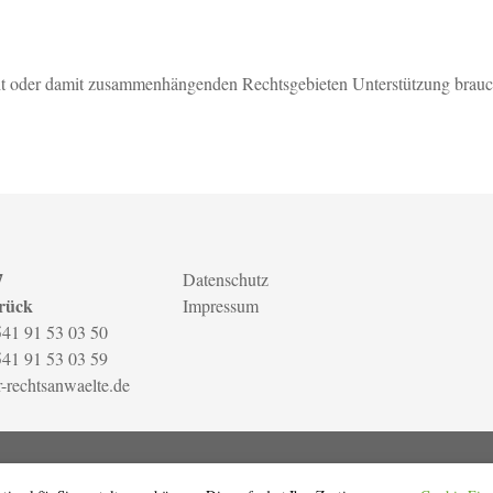
ht oder damit zusammenhängenden Rechtsgebieten Unterstützung brauc
7
Datenschutz
rück
Impressum
541 91 53 03 50
541 91 53 03 59
r-rechtsanwaelte.de
e PartGmbB. Alle Rechte vorbehalten.