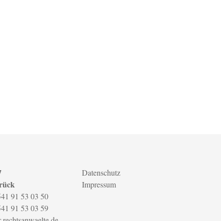
7
Datenschutz
rück
Impressum
541 91 53 03 50
541 91 53 03 59
r-rechtsanwaelte.de