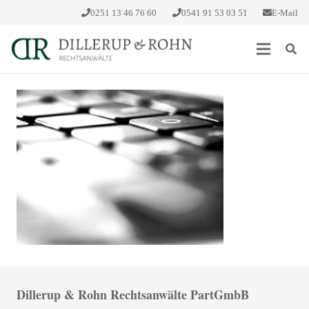
0251 13 46 76 60
0541 91 53 03 51
E-Mail
Dillerup & Rohn Rechtsanwälte PartGmbB